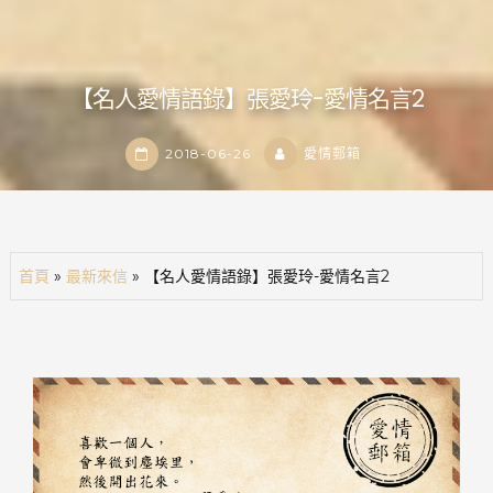
【名人愛情語錄】張愛玲-愛情名言2
2018-06-26
愛情郵箱
首頁
»
最新來信
»
【名人愛情語錄】張愛玲-愛情名言2