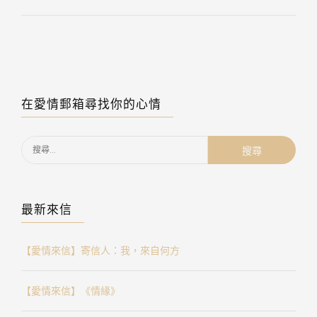
post:
覽
在愛情郵箱尋找你的心情
搜
尋
關
鍵
最新來信
字:
【愛情來信】寄信人：我，來自何方
【愛情來信】《情緣》