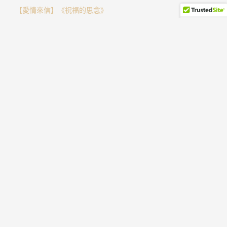
【愛情來信】《祝福的思念》
【愛情來信】《契機》
【愛情來信】《禁忌的暗戀》
【愛情來信】《餘生》
【愛情來信】《很想你》
【愛情來信】《喜歡》
【愛情來信】《距離》
【名人愛情語錄】宋 · 秦觀